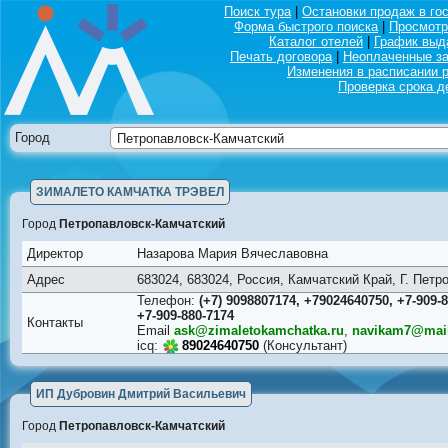
Поиск тура
|
Остановки продаж в го
Форма быстрого поиска
|
Просмотр
Каталог отелей
|
График выд
Печать договора
|
Неоплаченные за
Изменения в расписании 
Проверка срока д
Город
ЗИМАЛЕТО КАМЧАТКА ТРЭВЕЛ
Город
Петропавловск-Камчатский
Директор
Назарова Мария Вячеславовна
Адрес
683024, 683024, Россия, Камчатский Край, Г. Пет
Телефон:
(+7) 9098807174, +79024640750, +7-909-8
+7-909-880-7174
Контакты
Email
ask@zimaletokamchatka.ru
,
navikam7@mail
icq:
89024640750
(Консультант)
ИП Дубровин Дмитрий Васильевич
Город
Петропавловск-Камчатский