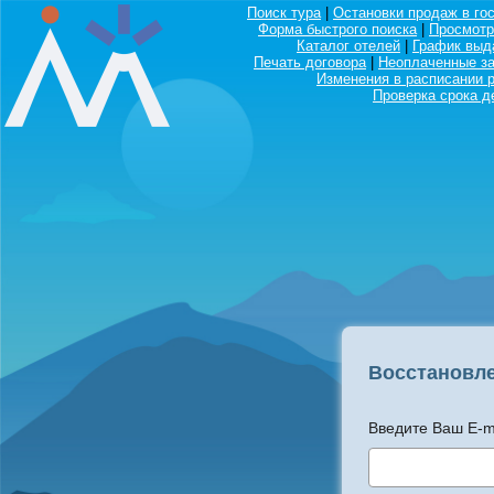
Поиск тура
|
Остановки продаж в го
Форма быстрого поиска
|
Просмотр
Каталог отелей
|
График выд
Печать договора
|
Неоплаченные за
Изменения в расписании 
Проверка срока д
Восстановл
Введите Ваш E-ma