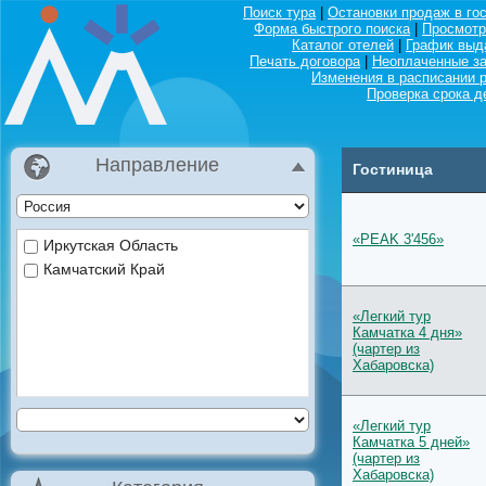
Поиск тура
|
Остановки продаж в го
Форма быстрого поиска
|
Просмотр
Каталог отелей
|
График выд
Печать договора
|
Неоплаченные за
Изменения в расписании 
Проверка срока д
Направление
Гостиница
«PEAK 3'456»
Иркутская Область
Камчатский Край
«Легкий тур
Камчатка 4 дня»
(чартер из
Хабаровска)
«Легкий тур
Камчатка 5 дней»
(чартер из
Хабаровска)