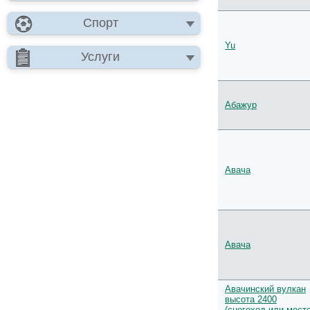
Спорт
Yu
Услуги
Абажур
Авача
Авача
Авачинский вулкан
высота 2400
(снегоход или мест