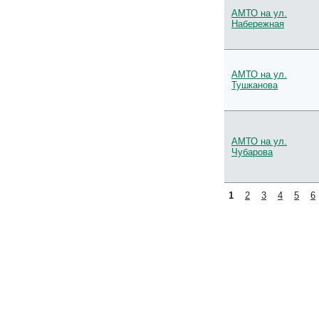
АМТО на ул.
Набережная
АМТО на ул.
Тушканова
АМТО на ул.
Чубарова
1
2
3
4
5
6