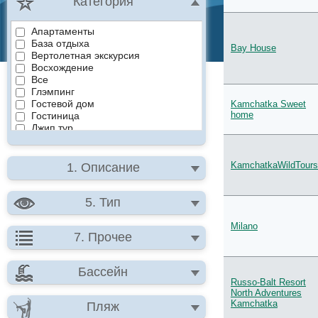
Категория
Апартаменты
База отдыха
Bay House
Вертолетная экскурсия
Восхождение
Все
Глэмпинг
Гостевой дом
Kamchatka Sweet
home
Гостиница
Джип тур
Комбинированные
Мини отель
Рыбалка
KamchatkaWildTours
1. Описание
Сплав
Туры
Хостел
5. Тип
Эзотерический
Milano
7. Прочее
Бассейн
Russo-Balt Resort
North Adventures
Kamchatka
Пляж