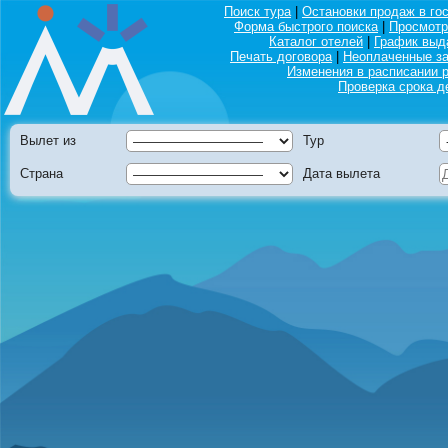
Поиск тура
|
Остановки продаж в го
Форма быстрого поиска
|
Просмотр
Каталог отелей
|
График выд
Печать договора
|
Неоплаченные за
Изменения в расписании 
Проверка срока д
Вылет из
Тур
Страна
Дата вылета